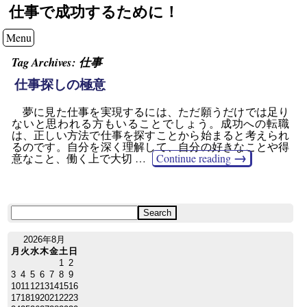
仕事で成功するために！
Menu
Tag Archives:
仕事
仕事探しの極意
夢に見た仕事を実現するには、ただ願うだけでは足り
ないと思われる方もいることでしょう。成功への転職
は、正しい方法で仕事を探すことから始まると考えられ
るのです。自分を深く理解して、自分の好きなことや得
→
意なこと、働く上で大切 …
Continue reading
2026年8月
月
火
水
木
金
土
日
1
2
3
4
5
6
7
8
9
10
11
12
13
14
15
16
17
18
19
20
21
22
23