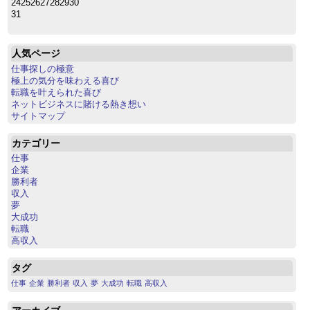
24
25
26
27
28
29
30
31
人気ページ
仕事探しの極意
極上の気分を味わえる喜び
転職を叶えられた喜び
ネットビジネスに賭ける熱き想い
サイトマップ
カテゴリー
仕事
企業
勝利者
収入
夢
大成功
転職
高収入
タグ
仕事
企業
勝利者
収入
夢
大成功
転職
高収入